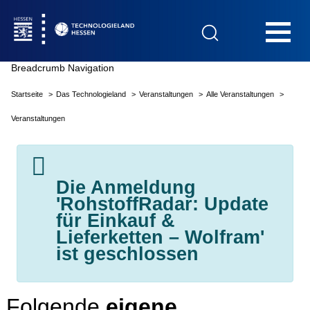
Hauptnavigation
Breadcrumb Navigation
Startseite
Das Technologieland
Veranstaltungen
Alle Veranstaltungen
Startseite
Veranstaltungen
Die Anmeldung
Das Technologieland
'RohstoffRadar: Update
für Einkauf &
Lieferketten – Wolfram'
Innovationsfelder
ist geschlossen
Beratung & Förderung
Folgende
eigene